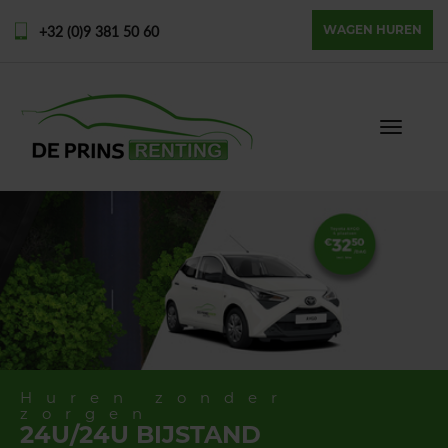
+32 (0)9 381 50 60
WAGEN HUREN
Toggle
navigat
Huren zonder
zorgen
24U/24U BIJSTAND