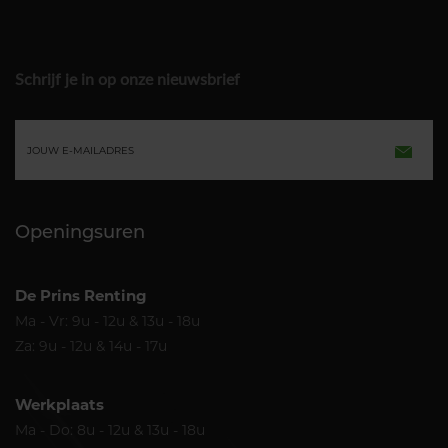
Schrijf je in op onze nieuwsbrief
E-
Verzen
mailadres
Openingsuren
De Prins Renting
Ma - Vr: 9u - 12u & 13u - 18u
Za: 9u - 12u & 14u - 17u
Werkplaats
Ma - Do: 8u - 12u & 13u - 18u