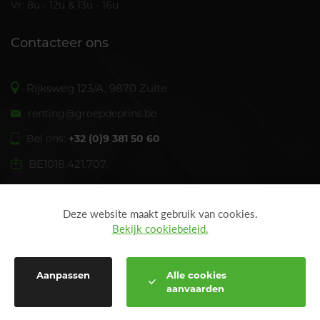
Vr: 8u - 12u & 13u - 16u
Contacteer ons
Rijksweg 123/A, 9870 Zulte
renting@groepdeprins.be
Bel ons:
+32 (0)9 381 50 60
BE1018.421.707
Deze website maakt gebruik van cookies.
Volg
Volg
Bekijk cookiebeleid.
De
De
Prins
Prins
Renting
Renting
Aanpassen
Alle cookies
op
op
aanvaarden
© 2026 DE PRINS RENTING. ALLE RECHTEN VOORBEHOUDEN -
Facebook
Instagram
PRIVACY
-
DISCLAIMER
-
COOKIES